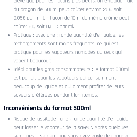
élevé que pour les flacons plus petits. Un e-liquide fruit
du dragon de 500ml peut coûter environ 25€, soit
0,05€ par ml. Un flacon de 10ml du même arôme peut
coûter 5€, soit 0,50€ par ml.
Pratique : avec une grande quantité d’e-liquide, les
rechargements sont moins fréquents, ce qui est
pratique pour les vapoteurs nomades ou ceux qui
vapent beaucoup.
Idéal pour les gros consommateurs : le format 500ml
est parfait pour les vapoteurs qui consomment
beaucoup de liquide et qui aiment profiter de leurs
saveurs préférées pendant longtemps.
Inconvénients du format 500ml
Risque de lassitude : une grande quantité d’e-liquide
peut lasser le vapoteur de la saveur. Après quelques
semaines, il se peut que vous ayez envie de changer