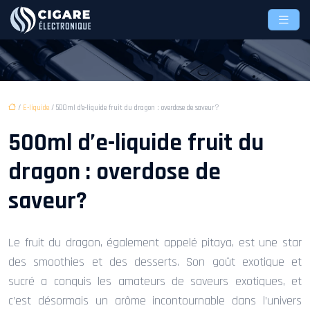
/
E-liquide
/ 500ml d’e-liquide fruit du dragon : overdose de saveur?
500ml d’e-liquide fruit du
dragon : overdose de
saveur?
Le fruit du dragon, également appelé pitaya, est une star
des smoothies et des desserts. Son goût exotique et
sucré a conquis les amateurs de saveurs exotiques, et
c’est désormais un arôme incontournable dans l’univers