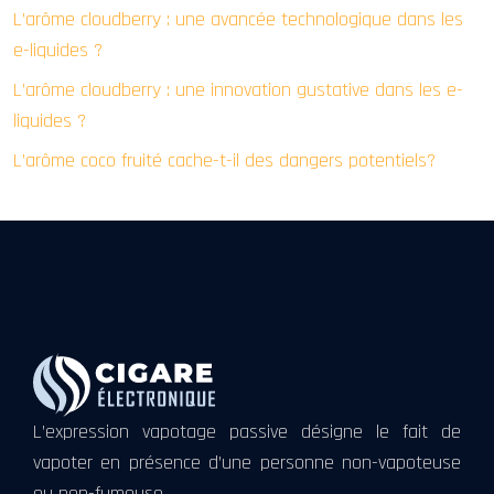
L’arôme cloudberry : une avancée technologique dans les
e-liquides ?
L’arôme cloudberry : une innovation gustative dans les e-
liquides ?
L’arôme coco fruité cache-t-il des dangers potentiels?
L’expression vapotage passive désigne le fait de
vapoter en présence d’une personne non-vapoteuse
ou non-fumeuse.