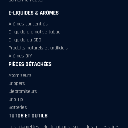
E-LIQUIDES & ARÔMES
Arômes concentrés
E-liquide aromatisé tabac
E-liquide au CBD
Produits naturels et artificiels
Arômes DIY
PIÈCES DÉTACHÉES
Atomiseurs
Drippers
Clearomiseurs
Drip Tip
Batteries
TUTOS ET OUTILS
Les cigarettes électroniques sont des accessoires