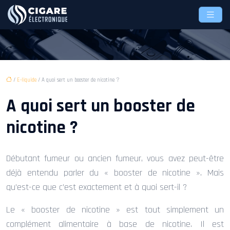
/
E-liquide
/ A quoi sert un booster de nicotine ?
A quoi sert un booster de
nicotine ?
Débutant fumeur ou ancien fumeur, vous avez peut-être
déjà entendu parler du « booster de nicotine ». Mais
qu’est-ce que c’est exactement et à quoi sert-il ?
Le « booster de nicotine » est tout simplement un
complément alimentaire à base de nicotine. Il est