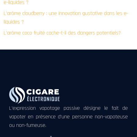
e-liquides ?
L’arôme cloudberry : une innovation gustative dans les e-
liquides ?
L’arôme coco fruité cache-t-il des dangers potentiels?
L’expression vapotage passive désigne le fait de
vapoter en présence d’une personne non-vapoteuse
ou non-fumeuse.