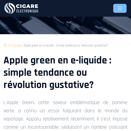
/
E-liquide
/ Apple green en e-liquide : simple tendance ou révolution gustative?
Apple green en e-liquide :
simple tendance ou
révolution gustative?
L’Apple Green, cette saveur emblématique de pomme
verte, a connu un essor fulgurant dans le monde du
vapotage. Apparu relativement récemment, il s’est imposé
comme un incontournable, séduisant un nombre croissant