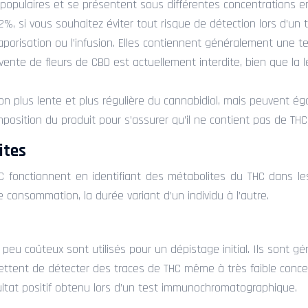
populaires et se présentent sous différentes concentrations en 
%, si vous souhaitez éviter tout risque de détection lors d’un te
vaporisation ou l’infusion. Elles contiennent généralement une 
la vente de fleurs de CBD est actuellement interdite, bien que l
on plus lente et plus régulière du cannabidiol, mais peuvent éga
position du produit pour s’assurer qu’il ne contient pas de THC
ites
HC fonctionnent en identifiant des métabolites du THC dans l
 consommation, la durée variant d’un individu à l’autre.
u coûteux sont utilisés pour un dépistage initial. Ils sont gé
mettent de détecter des traces de THC même à très faible concen
tat positif obtenu lors d’un test immunochromatographique.