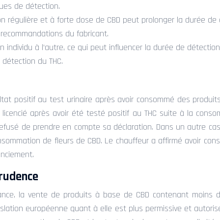
ques de détection.
égulière et à forte dose de CBD peut prolonger la durée de dé
recommandations du fabricant.
 individu à l’autre, ce qui peut influencer la durée de détectio
 détection du THC.
ultat positif au test urinaire après avoir consommé des produ
 licencié après avoir été testé positif au THC suite à la con
a refusé de prendre en compte sa déclaration. Dans un autre ca
consommation de fleurs de CBD. Le chauffeur a affirmé avoir co
enciement.
prudence
rance, la vente de produits à base de CBD contenant moins de
gislation européenne quant à elle est plus permissive et autor