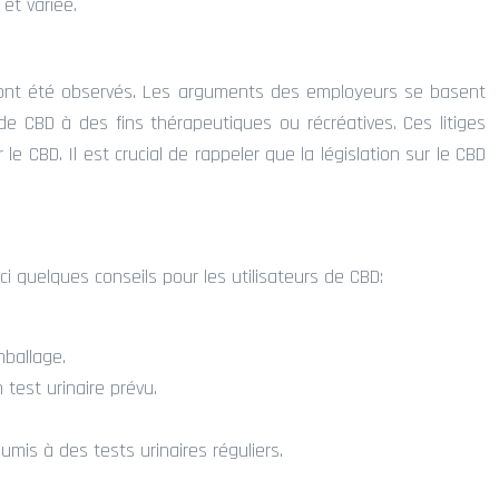
et variée.
BD ont été observés. Les arguments des employeurs se basent
e CBD à des fins thérapeutiques ou récréatives. Ces litiges
le CBD. Il est crucial de rappeler que la législation sur le CBD
ci quelques conseils pour les utilisateurs de CBD:
ballage.
test urinaire prévu.
is à des tests urinaires réguliers.