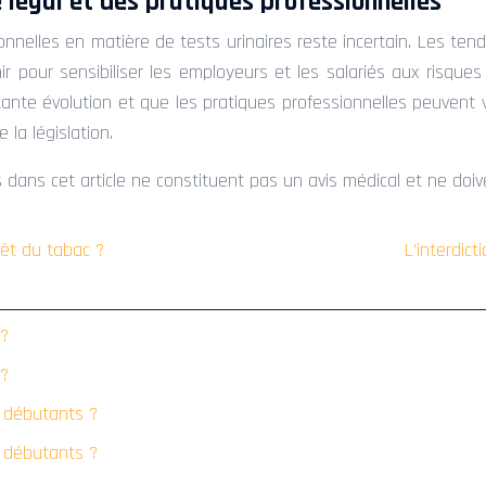
e légal et des pratiques professionnelles
sionnelles en matière de tests urinaires reste incertain. Les te
r pour sensibiliser les employeurs et les salariés aux risques
nte évolution et que les pratiques professionnelles peuvent var
la législation.
 dans cet article ne constituent pas un avis médical et ne doiv
rrêt du tabac ?
L’interdic
 ?
 ?
s débutants ?
s débutants ?