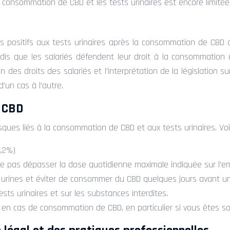
a consommation de CBD et les tests urinaires est encore limitée 
tats positifs aux tests urinaires après la consommation de C
is que les salariés défendent leur droit à la consommation d
s droits des salariés et l’interprétation de la législation sur 
’un cas à l’autre.
e CBD
isques liés à la consommation de CBD et aux tests urinaires. Voi
0,2%)
e pas dépasser la dose quotidienne maximale indiquée sur l’em
 urines et éviter de consommer du CBD quelques jours avant un 
ests urinaires et sur les substances interdites.
 cas de consommation de CBD, en particulier si vous êtes soum