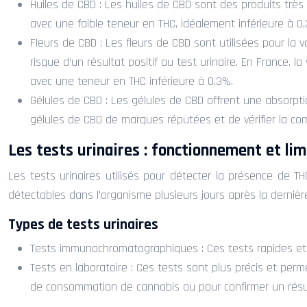
Huiles de CBD : Les huiles de CBD sont des produits très 
avec une faible teneur en THC, idéalement inférieure à 0,2
Fleurs de CBD : Les fleurs de CBD sont utilisées pour la 
risque d’un résultat positif au test urinaire. En France, 
avec une teneur en THC inférieure à 0,3%.
Gélules de CBD : Les gélules de CBD offrent une absorpti
gélules de CBD de marques réputées et de vérifier la com
Les tests urinaires : fonctionnement et lim
Les tests urinaires utilisés pour détecter la présence de T
détectables dans l’organisme plusieurs jours après la dernière
Types de tests urinaires
Tests immunochromatographiques : Ces tests rapides et pe
Tests en laboratoire : Ces tests sont plus précis et per
de consommation de cannabis ou pour confirmer un résul