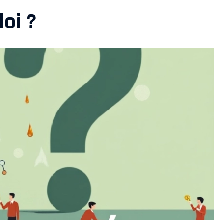
loi ?