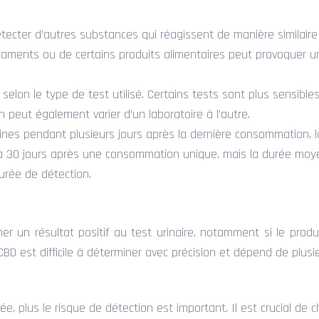
étecter d’autres substances qui réagissent de manière similaire
aments ou de certains produits alimentaires peut provoquer un 
ie selon le type de test utilisé. Certains tests sont plus sensi
on peut également varier d’un laboratoire à l’autre.
ines pendant plusieurs jours après la dernière consommation, la
’à 30 jours après une consommation unique, mais la durée moye
rée de détection.
 un résultat positif au test urinaire, notamment si le prod
D est difficile à déterminer avec précision et dépend de plusie
ée, plus le risque de détection est important. Il est crucial de