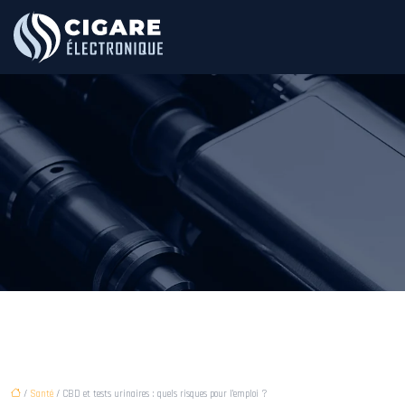
/
Santé
/ CBD et tests urinaires : quels risques pour l’emploi ?