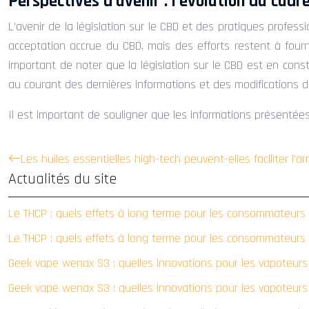
Perspectives d’avenir : l’évolution du cadr
L’avenir de la législation sur le CBD et des pratiques profes
acceptation accrue du CBD, mais des efforts restent à fourni
important de noter que la législation sur le CBD est en consta
au courant des dernières informations et des modifications de 
Il est important de souligner que les informations présentées
Les huiles essentielles high-tech peuvent-elles faciliter l’a
Actualités du site
Le THCP : quels effets à long terme pour les consommateurs
Le THCP : quels effets à long terme pour les consommateurs
Geek vape wenax S3 : quelles innovations pour les vapoteur
Geek vape wenax S3 : quelles innovations pour les vapoteur