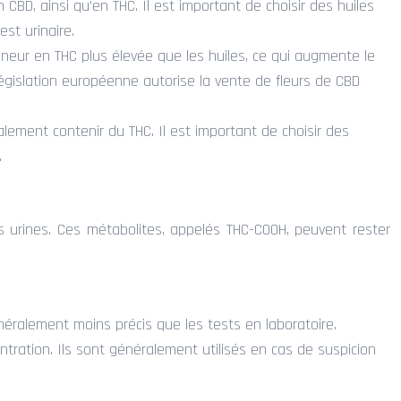
CBD, ainsi qu’en THC. Il est important de choisir des huiles
st urinaire.
teneur en THC plus élevée que les huiles, ce qui augmente le
a législation européenne autorise la vente de fleurs de CBD
lement contenir du THC. Il est important de choisir des
.
es urines. Ces métabolites, appelés THC-COOH, peuvent rester
néralement moins précis que les tests en laboratoire.
tration. Ils sont généralement utilisés en cas de suspicion