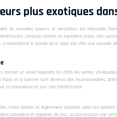
eurs plus exotiques dans
uête de nouvelles saveurs et sensations est inlassable. Parm
rafraîchissant, s’impose comme un ingrédient phare. Son succès 
, a révolutionné le monde de la vape. Elle offre une nouvelle 
ue
es connaît un essor fulgurant. En 2023, les ventes d’e-liquid
fraise et la banane sont devenus des incontournables, attira
ar sa polyvalence et son côté rafraîchissant.
es notes lactées et légèrement toastées selon les variétés. 
dient polyvalent et apprécié. De plus, la coco procure une sens