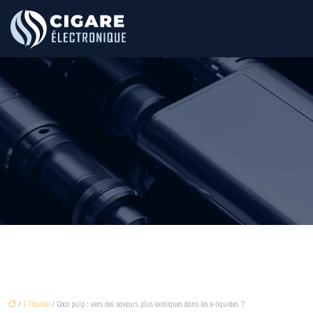
/
E-liquide
/ Coco pulp : vers des saveurs plus exotiques dans les e-liquides ?