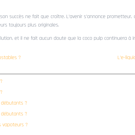
 son succès ne fait que croître. L’avenir s’annonce prometteu
rs toujours plus originales.
olution, et il ne fait aucun doute que la coco pulp continuera à
ostables ?
L’e-liqu
 ?
 ?
s débutants ?
s débutants ?
s vapoteurs ?