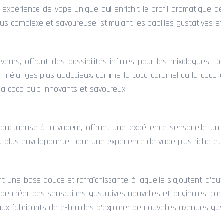
expérience de vape unique qui enrichit le profil aromatique d
plus complexe et savoureuse, stimulant les papilles gustatives 
urs, offrant des possibilités infinies pour les mixologues. 
es mélanges plus audacieux, comme la coco-caramel ou la coc
la coco pulp innovants et savoureux.
nctueuse à la vapeur, offrant une expérience sensorielle uni
t plus enveloppante, pour une expérience de vape plus riche et
nt une base douce et rafraîchissante à laquelle s’ajoutent d’
 créer des sensations gustatives nouvelles et originales, com
ux fabricants de e-liquides d’explorer de nouvelles avenues gus