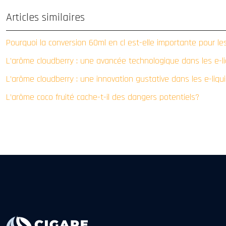
Articles similaires
Pourquoi la conversion 60ml en cl est-elle importante pour le
L’arôme cloudberry : une avancée technologique dans les e-li
L’arôme cloudberry : une innovation gustative dans les e-liqu
L’arôme coco fruité cache-t-il des dangers potentiels?