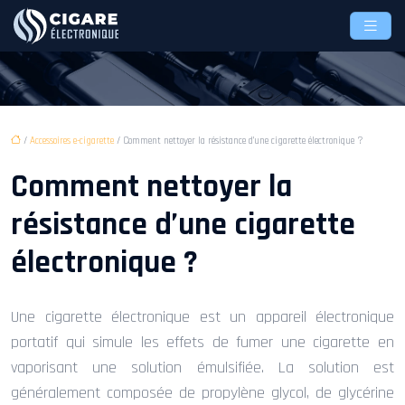
/
Accessoires e-cigarette
/ Comment nettoyer la résistance d’une cigarette électronique ?
Comment nettoyer la
résistance d’une cigarette
électronique ?
Une cigarette électronique est un appareil électronique
portatif qui simule les effets de fumer une cigarette en
vaporisant une solution émulsifiée. La solution est
généralement composée de propylène glycol, de glycérine