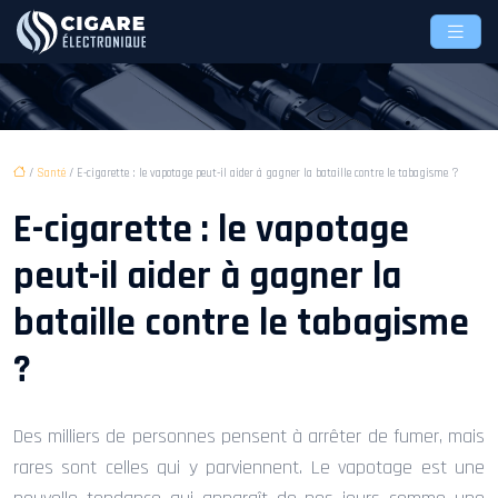
/
Santé
/ E-cigarette : le vapotage peut-il aider à gagner la bataille contre le tabagisme ?
E-cigarette : le vapotage
peut-il aider à gagner la
bataille contre le tabagisme
?
Des milliers de personnes pensent à arrêter de fumer, mais
rares sont celles qui y parviennent. Le vapotage est une