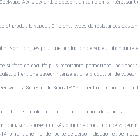
 Geekvape Aegis Legend, proposent un compromis intéressant en
uide et produit la vapeur. Différents types de résistances exist
 ohm, sont conçues pour une production de vapeur abondante et
 une surface de chauffe plus importante, permettant une vaporis
roulés, offrent une saveur intense et une production de vapeur
eekvape Z Series ou la Smok TFV16 offrent une grande quantit
quide. Il joue un rôle crucial dans la production de vapeur.
b-ohm, sont souvent utilisés pour une production de vapeur m
s RTA, offrent une grande liberté de personnalisation et perme