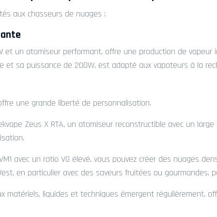
ptés aux chasseurs de nuages :
mante
 et un atomiseur performant, offre une production de vapeur 
e et sa puissance de 200W, est adapté aux vapoteurs à la rec
offre une grande liberté de personnalisation.
vape Zeus X RTA, un atomiseur reconstructible avec un large fl
sation.
1 avec un ratio VG élevé, vous pouvez créer des nuages denses
West, en particulier avec des saveurs fruitées ou gourmandes, p
matériels, liquides et techniques émergent régulièrement, offr