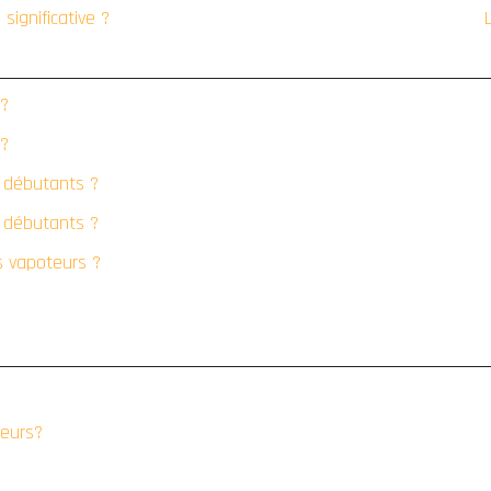
significative ?
 ?
 ?
s débutants ?
s débutants ?
s vapoteurs ?
teurs?