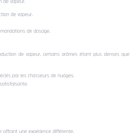
on de vapeur.
ction de vapeur.
commandations de dosage.
production de vapeur, certains arômes étant plus denses que
éciés par les chasseurs de nuages.
satisfaisante.
e offrant une expérience différente.