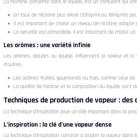
La nicotine, présente dans le liquide, est un stimulant qui of
Un taux de nicotine plus élevé (12mg/ml ou 18mg/ml) peut
Il est important de choisir un niveau de nicotine adapté
La sécurité est primordiale, il est important de choisir
Les arômes : une variété infinie
Les arômes, ajoutés au liquide, influencent la saveur et l
d’autres.
Les arômes fruités, gourmands ou frais, comme ceux de 
La qualité de l’arôme et la composition du liquide sont 
Techniques de production de vapeur : des 
La technique d’inspiration joue un rôle important dans la pro
L’inspiration : la clé d’une vapeur dense
La technique d’inspiration consiste à aspirer la vapeur dans l