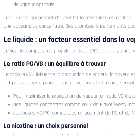
de vapeur optimale.
Le flux d’air, qui permet d’alimenter la résistance en air frai
une saveur plus concentrée. Des atomiseurs performants pou
Le liquide : un facteur essentiel dans la v
Le liquide, composé de propylène glycol (PG) et de glycérine v
Le ratio PG/VG : un équilibre à trouver
Le ratio PG/VG influence la production de vapeur, la saveur e
est plus visqueux, produit plus de vapeur et offre une sensa
Pour maximiser la production de vapeur, un ratio VG élevé
Des liquides concentrés comme ceux de Flavor West, Inaw
Les bases VG/PG, composées uniquement de PG et de VG, s
La nicotine : un choix personnel