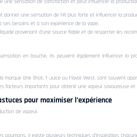
fre une sensation de satisfaction et peut influencer la producti
 donner une sensation de hit plus forte et influencer la produ
 à ses besoins et à son expérience de la vape.
 un liquide provenant d’une source fiable et de respecter les re
a sensation en bouche. Ils peuvent également influencer la 
la marque One Shot, T-Juice ou Flavor West, sont souvent appr
des facteurs importants pour obtenir une vapeur savoureuse et 
astuces pour maximiser l’expérience
duction de vapeur.
es poumons. Il existe plusieurs techniques d’inspiration, chacun