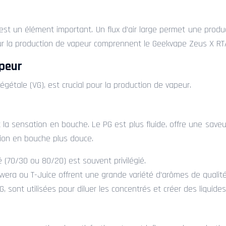
s, est un élément important. Un flux d’air large permet une prod
r la production de vapeur comprennent le Geekvape Zeus X RTA
apeur
égétale (VG), est crucial pour la production de vapeur.
t la sensation en bouche. Le PG est plus fluide, offre une saveu
tion en bouche plus douce.
 (70/30 ou 80/20) est souvent privilégié.
era ou T-Juice offrent une grande variété d’arômes de qualité
ont utilisées pour diluer les concentrés et créer des liquides