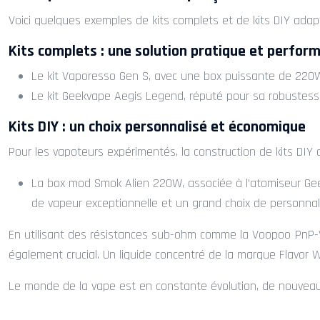
Voici quelques exemples de kits complets et de kits DIY ada
Kits complets : une solution pratique et perfor
Le kit Vaporesso Gen S, avec une box puissante de 220W
Le kit Geekvape Aegis Legend, réputé pour sa robustess
Kits DIY : un choix personnalisé et économique
Pour les vapoteurs expérimentés, la construction de kits DIY 
La box mod Smok Alien 220W, associée à l’atomiseur Geek
de vapeur exceptionnelle et un grand choix de personnali
En utilisant des résistances sub-ohm comme la Voopoo PnP-VM
également crucial. Un liquide concentré de la marque Flavor 
Le monde de la vape est en constante évolution, de nouveaux 