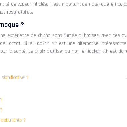
tité de vapeur inhalée. Il est important de noter que le Hook
s respiratoires.
arnaque ?
une expérience de chicha sans fumée ni braises, avec des ava
 l’achat. Si le Hookah Air est une alternative intéressante à 
our la santé. Le choix d’utiliser ou non le Hookah Air est don
significative ?
 ?
 ?
s débutants ?