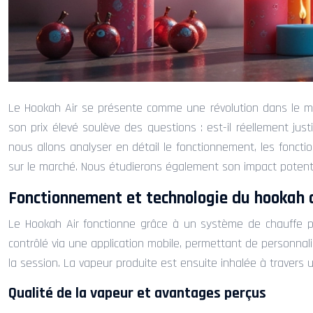
Le Hookah Air se présente comme une révolution dans le mo
son prix élevé soulève des questions : est-il réellement jus
nous allons analyser en détail le fonctionnement, les fonction
sur le marché. Nous étudierons également son impact potentie
Fonctionnement et technologie du hookah 
Le Hookah Air fonctionne grâce à un système de chauffe p
contrôlé via une application mobile, permettant de personnal
la session. La vapeur produite est ensuite inhalée à travers 
Qualité de la vapeur et avantages perçus