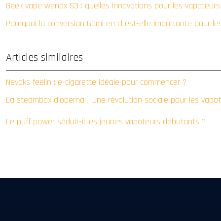
Geek vape wenax S3 : quelles innovations pour les vapoteur
Pourquoi la conversion 60ml en cl est-elle importante pour le
Articles similaires
Nevoks feelin : e-cigarette idéale pour commencer ?
La steambox d’obernai : une révolution sociale pour les vapo
Le puff power séduit-il les jeunes vapoteurs débutants ?