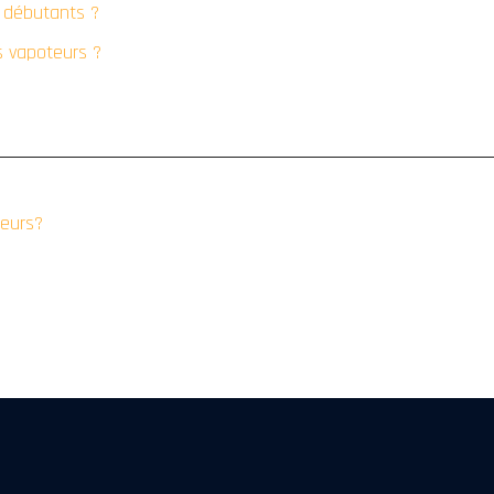
s débutants ?
s vapoteurs ?
teurs?