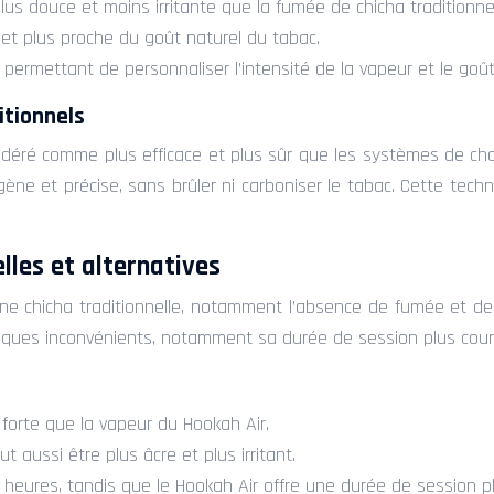
us douce et moins irritante que la fumée de chicha traditionnel
et plus proche du goût naturel du tabac.
 permettant de personnaliser l’intensité de la vapeur et le goû
itionnels
déré comme plus efficace et plus sûr que les systèmes de cha
ène et précise, sans brûler ni carboniser le tabac. Cette tec
lles et alternatives
 chicha traditionnelle, notamment l’absence de fumée et de br
uelques inconvénients, notamment sa durée de session plus court
 forte que la vapeur du Hookah Air.
aussi être plus âcre et plus irritant.
s heures, tandis que le Hookah Air offre une durée de session 