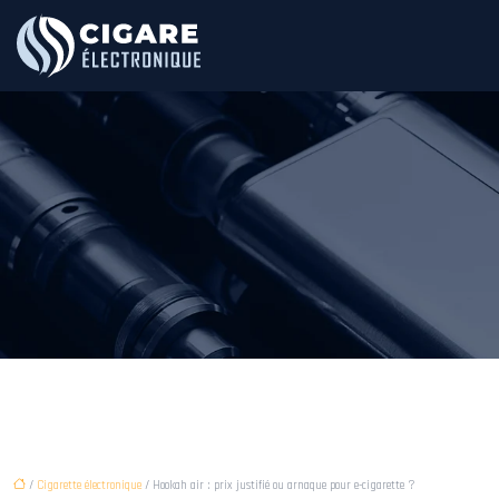
/
Cigarette électronique
/ Hookah air : prix justifié ou arnaque pour e-cigarette ?