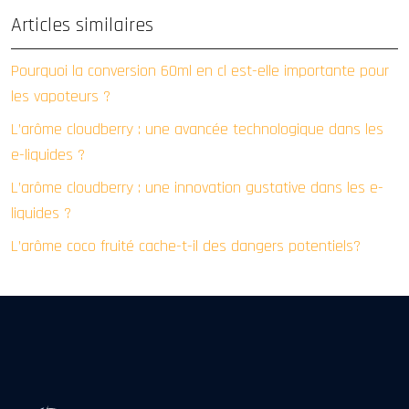
Articles similaires
Pourquoi la conversion 60ml en cl est-elle importante pour
les vapoteurs ?
L’arôme cloudberry : une avancée technologique dans les
e-liquides ?
L’arôme cloudberry : une innovation gustative dans les e-
liquides ?
L’arôme coco fruité cache-t-il des dangers potentiels?