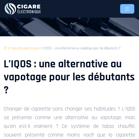
/
Cigarette électronique
/ L’IQOS : une alternative au vapotage pour les débutants ?
L’IQOS : une alternative au
vapotage pour les débutants
?
Changer de cigarette sans changer ses habitudes ? L’IQOS
se présente comme une alternative au vapotage, mais
qu’en est-il vraiment ? Ce système de tabac chauffé,
souvent présenté comme moins nocif que la cigarette