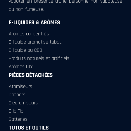
vapoter en présence d’une personne non-vapoteuse
ou non-fumeuse.
E-LIQUIDES & ARÔMES
Arômes concentrés
E-liquide aromatisé tabac
E-liquide au CBD
Produits naturels et artificiels
Arômes DIY
PIÈCES DÉTACHÉES
Atomiseurs
Drippers
Clearomiseurs
Drip Tip
Batteries
TUTOS ET OUTILS