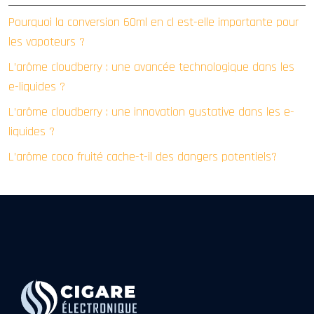
Pourquoi la conversion 60ml en cl est-elle importante pour
les vapoteurs ?
L’arôme cloudberry : une avancée technologique dans les
e-liquides ?
L’arôme cloudberry : une innovation gustative dans les e-
liquides ?
L’arôme coco fruité cache-t-il des dangers potentiels?