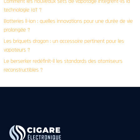
Comment les nouveaux sets de vapotage intègrent-ils la
technologie IoT ?
Batteries li-ion : quelles innovations pour une durée de vie
prolongée ?
Les briquets dragon : un accessoire pertinent pour les
vapoteurs ?
Le berserker redéfinit-il les standards des atomiseurs
reconstructibles ?