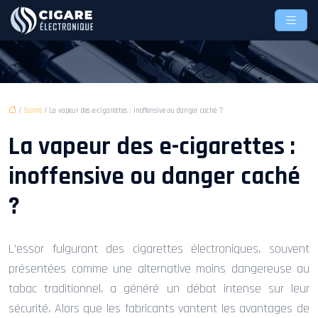
/
Santé
/ La vapeur des e-cigarettes : inoffensive ou danger caché ?
La vapeur des e-cigarettes :
inoffensive ou danger caché
?
L’essor fulgurant des cigarettes électroniques, souvent
présentées comme une alternative moins dangereuse au
tabac traditionnel, a généré un débat intense sur leur
sécurité. Alors que les fabricants vantent les avantages de