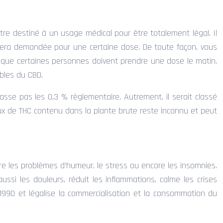
 être destiné à un usage médical pour être totalement légal. Il
 sera demandée pour une certaine dose. De toute façon, vous
que certaines personnes doivent prendre une dose le matin.
ables du CBD.
asse pas les 0,3 % règlementaire. Autrement, il serait classé
ux de THC contenu dans la plante brute reste inconnu et peut
re les problèmes d’humeur, le stress ou encore les insomnies.
ussi les douleurs, réduit les inflammations, calme les crises
 1990 et légalise la commercialisation et la consommation du