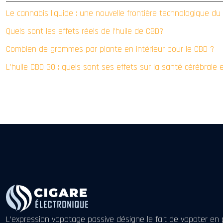
Le cannabis liquide : une nouvelle frontière technologique d
Quels sont les effets réels de l’huile de CBD?
Combien de grammes par plante en intérieur pour le CBD ?
L’huile CBD 30 : quels sont ses effets sur la santé cérébrale et
L’expression vapotage passive désigne le fait de vapoter 