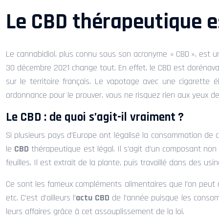
Le CBD thérapeutique es
Le cannabidiol, plus connu sous son acronyme « CBD », est une
30 décembre 2021 change tout. En effet, le CBD est dorénavan
sur le territoire français. Le vapotage avec une cigarett
ordonnance pour le prouver, vous ne risquez rien aux yeux de l
Le CBD : de quoi s’agit-il vraiment ?
Si plusieurs pays d’Europe ont légalisé la consommation de c
le
CBD
thérapeutique est légal. Il s’agit d’un composant non
feuilles. Il est extrait de la plante, puis travaillé dans de
Ce sont les fameux compléments alimentaires que l’on peut 
etc. C’est d’ailleurs l’
actu CBD
de l’année puisque les consom
leurs affaires grâce à cet assouplissement de la loi.