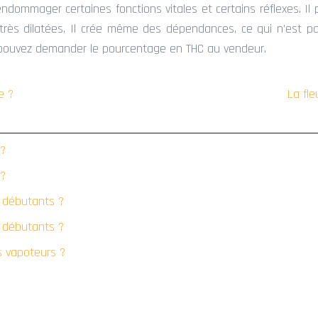
 endommager certaines fonctions vitales et certains réflexes. 
 très dilatées. Il crée même des dépendances, ce qui n’est p
 pouvez demander le pourcentage en THC au vendeur.
e ?
La fle
 ?
 ?
s débutants ?
s débutants ?
s vapoteurs ?