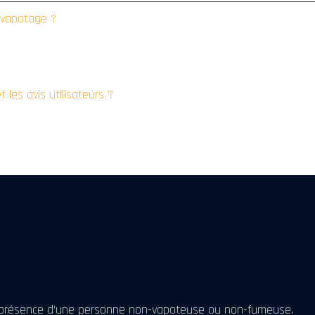
u vapotage ?
 les avis utilisateurs ?
en présence d’une personne non-vapoteuse ou non-fumeuse.