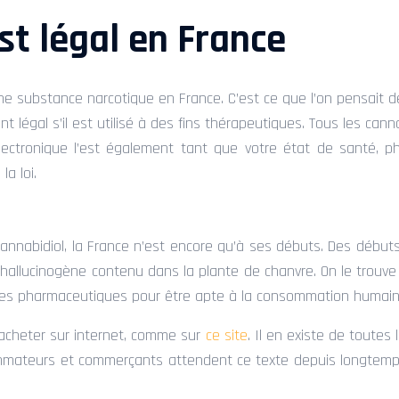
t légal en France
 substance narcotique en France. C’est ce que l’on pensait depu
t légal s’il est utilisé à des fins thérapeutiques. Tous les ca
e électronique l’est également tant que votre état de santé,
a loi.
annabidiol, la France n’est encore qu’à ses débuts. Des début
 hallucinogène contenu dans la plante de chanvre. On le trouve
s usines pharmaceutiques pour être apte à la consommation humain
acheter sur internet, comme sur
ce site
. Il en existe de toutes
mateurs et commerçants attendent ce texte depuis longtemps.