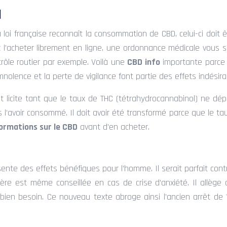
l
la loi française reconnaît la consommation de CBD, celui-ci doit
z l’acheter librement en ligne, une ordonnance médicale vous
ntrôle routier par exemple. Voilà une
CBD info
importante parce 
nolence et la perte de vigilance font partie des effets indésir
t licite tant que le taux de THC (tétrahydrocannabinol) ne dép
l’avoir consommé. Il doit avoir été transformé parce que le ta
ormations sur le CBD
avant d’en acheter.
nte des effets bénéfiques pour l’homme. Il serait parfait cont
ère est même conseillée en cas de crise d’anxiété. Il allège a
bien besoin. Ce nouveau texte abroge ainsi l’ancien arrêt de