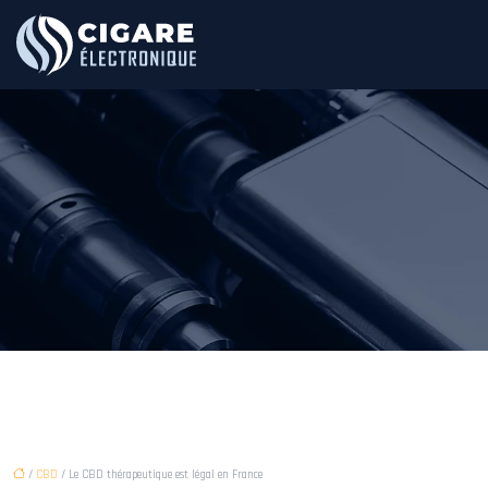
/
CBD
/ Le CBD thérapeutique est légal en France