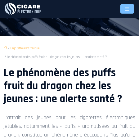
/
Cigarette électronique
/ Le phénomène des puffs fruit du dragon chez les jeunes : une alerte santé ?
Le phénomène des puffs
fruit du dragon chez les
jeunes : une alerte santé ?
L’attrait des jeunes pour les cigarettes électroniques
jetables, notamment les « puffs » aromatisées au fruit du
dragon, constitue un phénomène préoccupant. Plus qu’une