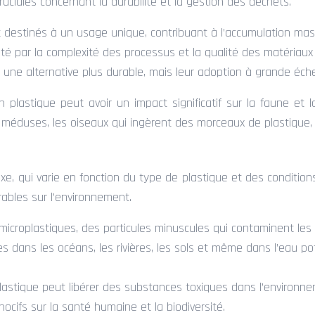
ruciales concernant la durabilité et la gestion des déchets.
t destinés à un usage unique, contribuant à l’accumulation mas
té par la complexité des processus et la qualité des matériaux re
nt une alternative plus durable, mais leur adoption à grande échel
n plastique peut avoir un impact significatif sur la faune et la
méduses, les oiseaux qui ingèrent des morceaux de plastique, 
xe, qui varie en fonction du type de plastique et des conditio
ables sur l’environnement.
microplastiques, des particules minuscules qui contaminent les 
s dans les océans, les rivières, les sols et même dans l’eau po
astique peut libérer des substances toxiques dans l’environneme
ocifs sur la santé humaine et la biodiversité.