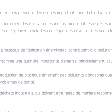
ole en mer, présente des risques importants pour la biodiversité
ge perturbent les écosystèmes marins, menaçant les espèces ma
en mer peuvent avoir des conséquences dévastatrices sur la fa
processus de fabrication énergivores, contribuant à la pollutio
nsomme une quantité importante d’énergie, principalement iss
roduction de plastique émettent des polluants atmosphériques,
x problèmes de santé.
déchets industriels, qui doivent être gérés de manière respons