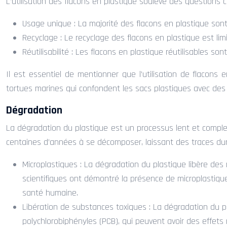
L’utilisation des flacons en plastique soulève des questions c
Usage unique : La majorité des flacons en plastique son
Recyclage : Le recyclage des flacons en plastique est limi
Réutilisabilité : Les flacons en plastique réutilisables so
Il est essentiel de mentionner que l’utilisation de flacons e
tortues marines qui confondent les sacs plastiques avec des 
Dégradation
La dégradation du plastique est un processus lent et comple
centaines d’années à se décomposer, laissant des traces dur
Microplastiques : La dégradation du plastique libère des 
scientifiques ont démontré la présence de microplastique
santé humaine.
Libération de substances toxiques : La dégradation du pl
polychlorobiphényles (PCB), qui peuvent avoir des effets n