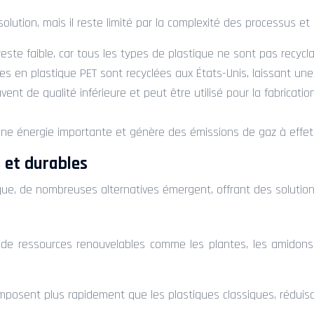
tion, mais il reste limité par la complexité des processus et l
reste faible, car tous les types de plastique ne sont pas recyc
s en plastique PET sont recyclées aux États-Unis, laissant une
vent de qualité inférieure et peut être utilisé pour la fabricati
ne énergie importante et génère des émissions de gaz à effet d
s et durables
que, de nombreuses alternatives émergent, offrant des solution
ir de ressources renouvelables comme les plantes, les amidon
omposent plus rapidement que les plastiques classiques, rédu