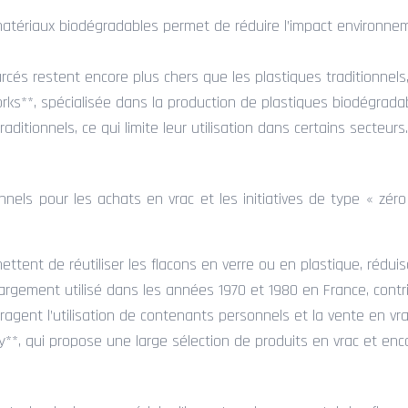
e matériaux biodégradables permet de réduire l’impact environn
rcés restent encore plus chers que les plastiques traditionnels
eWorks**, spécialisée dans la production de plastiques biodégra
ditionnels, ce qui limite leur utilisation dans certains secteurs.
els pour les achats en vrac et les initiatives de type « zéro 
ent de réutiliser les flacons en verre ou en plastique, réduisa
argement utilisé dans les années 1970 et 1980 en France, contr
nt l’utilisation de contenants personnels et la vente en vrac, 
*, qui propose une large sélection de produits en vrac et enco