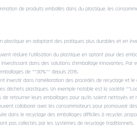
mmation de produits emballés dans du plastique, les consomma
tion plastique en adoptant des pratiques plus durables et en in
euvent réduire l’utilisation du plastique en optant pour des emba
en investissant dans des solutions d’emballage innovantes. Par e
s emballages de **30%** depuis 2015.
nt investir dans l’amélioration des procédés de recyclage et l
 des déchets plastiques. Un exemple notable est la société **L
e retourner leurs emballages pour qu’ils soient nettoyés et ré
peuvent collaborer avec les consommateurs pour promouvoir de
lisée dans le recyclage des emballages difficiles à recycler, pr
t pas collectés par les systèmes de recyclage traditionnels.