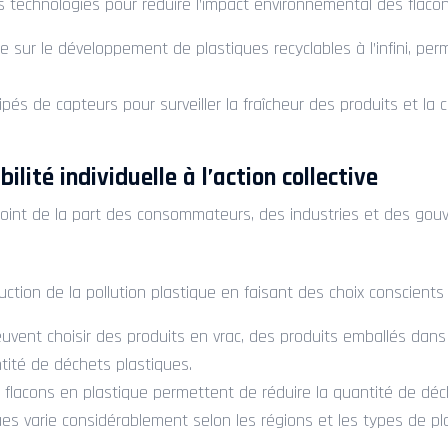
 technologies pour réduire l’impact environnemental des flacon
tre sur le développement de plastiques recyclables à l’infini, pe
uipés de capteurs pour surveiller la fraîcheur des produits et la
lité individuelle à l’action collective
onjoint de la part des consommateurs, des industries et des go
ction de la pollution plastique en faisant des choix conscient
uvent choisir des produits en vrac, des produits emballés dan
ntité de déchets plastiques.
 des flacons en plastique permettent de réduire la quantité de dé
es varie considérablement selon les régions et les types de pl