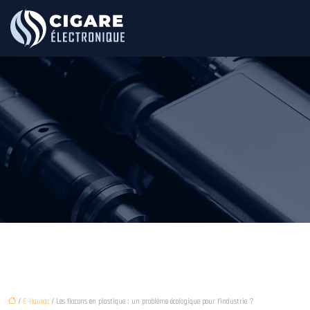
/
E-liquide
/ Les flacons en plastique : un problème écologique pour l’industrie ?