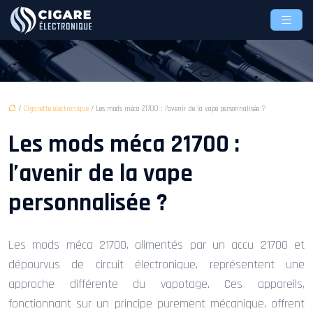
/
Cigarette électronique
/ Les mods méca 21700 : l’avenir de la vape personnalisée ?
Les mods méca 21700 :
l’avenir de la vape
personnalisée ?
Les mods méca 21700, alimentés par un accu 21700 et
dépourvus de circuit électronique, représentent une
approche différente du vapotage. Ces appareils,
fonctionnant sur un principe purement mécanique, offrent