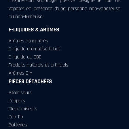
L’expression vapotage passive désigne le fait de
vapoter en présence d’une personne non-vapoteuse
ou non-fumeuse.
E-LIQUIDES & ARÔMES
Arômes concentrés
E-liquide aromatisé tabac
E-liquide au CBD
Produits naturels et artificiels
Arômes DIY
PIÈCES DÉTACHÉES
Atomiseurs
Drippers
Clearomiseurs
Drip Tip
Batteries