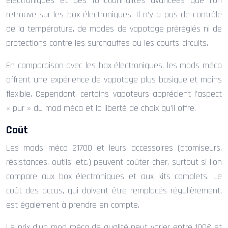
électroniques et des fonctionnalités avancées que l’on
retrouve sur les box électroniques. Il n’y a pas de contrôle
de la température, de modes de vapotage préréglés ni de
protections contre les surchauffes ou les courts-circuits.
En comparaison avec les box électroniques, les mods méca
offrent une expérience de vapotage plus basique et moins
flexible. Cependant, certains vapoteurs apprécient l’aspect
« pur » du mod méca et la liberté de choix qu’il offre.
Coût
Les mods méca 21700 et leurs accessoires (atomiseurs,
résistances, outils, etc.) peuvent coûter cher, surtout si l’on
compare aux box électroniques et aux kits complets. Le
coût des accus, qui doivent être remplacés régulièrement,
est également à prendre en compte.
Le prix d’un mod méca de qualité peut varier entre 100€ et