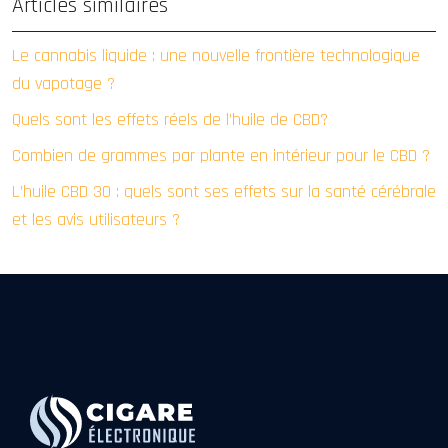
Articles similaires
Le cannabis liquide : une nouvelle frontière technologique
du vapotage ?
Quels sont les effets réels de l’huile de CBD?
Combien de grammes par plante en intérieur pour le CBD ?
L’huile CBD 30 : quels sont ses effets sur la santé cérébrale
et les avis utilisateurs ?