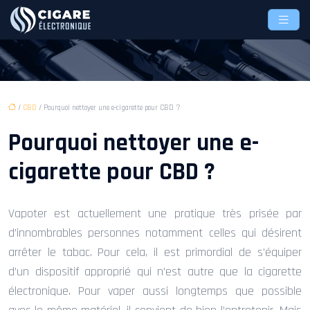
/
CBD
/ Pourquoi nettoyer une e-cigarette pour CBD ?
Pourquoi nettoyer une e-
cigarette pour CBD ?
Vapoter est actuellement une pratique très prisée par
d’innombrables personnes notamment celles qui désirent
arrêter le tabac. Pour cela, il est primordial de s’équiper
d’un dispositif approprié qui n’est autre que la cigarette
électronique. Pour vaper aussi longtemps que possible