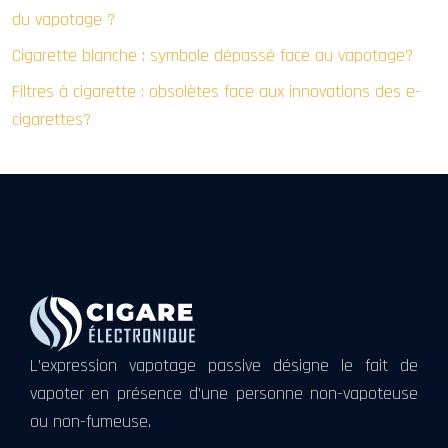
du vapotage ?
Cigarette blanche : symbole dépassé face au vapotage?
Filtres à cigarette : obsolètes face aux innovations des e-
cigarettes?
L’expression vapotage passive désigne le fait de
vapoter en présence d’une personne non-vapoteuse
ou non-fumeuse.