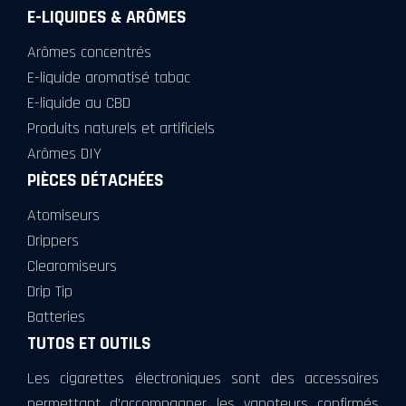
E-LIQUIDES & ARÔMES
Arômes concentrés
E-liquide aromatisé tabac
E-liquide au CBD
Produits naturels et artificiels
Arômes DIY
PIÈCES DÉTACHÉES
Atomiseurs
Drippers
Clearomiseurs
Drip Tip
Batteries
TUTOS ET OUTILS
Les cigarettes électroniques sont des accessoires
permettant d’accompagner les vapoteurs confirmés