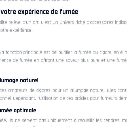
 votre expérience de fumée
té relève d’un art. C’est un univers riche d’accessoires indis
votre expérience.
Sa fonction principale est de purifier la fumée du cigare, en é
périence de fumée en offrant une saveur plus pure et une fum
llumage naturel
es amateurs de cigares pour un allumage naturel. Elles contr
tionnel. Cependant, l’utilisation de ces articles pour fumeurs d
fumée optimale
e. Ils ne servent pas uniquement à recueillir les cendres, m