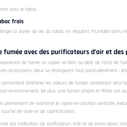
oires pour le tabac.
abac frais
onger la durée de vie du tabac. En régulant l’humidité dans l’étu
e fumée avec des purificateurs d’air et des
’expérience de fumer un cigare va bien au-delà de l’acte de fu
 accessoires, deux se distinguent tout particulièrement : les p
s permettent d’éliminer les odeurs de fumée, améliorant ainsi la q
on environnement. De plus, une fumée propre et filtrée est plu
s permettent de maintenir le cigare en position verticale, évitan
e touche de style et de sophistication.
ée par l’utilisation de purificateurs d’air et de porte-pipes.