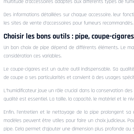
multitude d’accessoires adaptés aux différents types de fume
Des informations détaillées sur chaque accessoire, leur fonct
les sites de vente d’accessoires pour fumeurs recommandés.
Choisir les bons outils : pipe, coupe-cigare
Un bon choix de pipe dépend de différents éléments. Le matér
considération ces variables.
Le coupe-cigares est un autre outil indispensable. Sa qualit
de coupe a ses particularités et convient à des usages spécif
L’humidificateur joue un rôle crucial dans la conservation des
qualité est essentiel. La taille, la capacité, le matériel et le
Enfin, l’entretien et le nettoyage de la pipe prolongent sa 
modèles peuvent être utiles pour faire un choix judicieux. Pou
pipe. Cela permet d’ajouter une dimension plus profonde au s