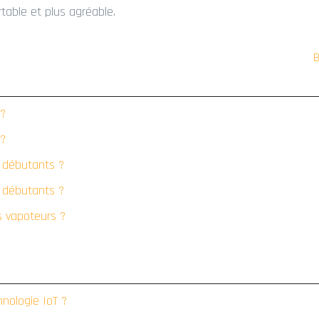
table et plus agréable.
B
 ?
 ?
s débutants ?
s débutants ?
s vapoteurs ?
nologie IoT ?