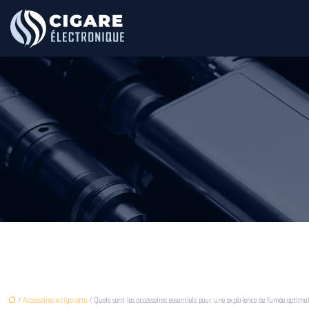
/
Accessoires e-cigarette
/ Quels sont les accessoires essentiels pour une expérience de fumée optima