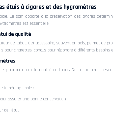
es étuis à cigares et des hygromètres
ale. Le soin apporté à la préservation des cigares détermine 
ygromètres est essentielle.
tui de qualité
teur de tabac. Cet accessoire, souvent en bois, permet de prot
uis pour cigarettes, conçus pour répondre à différents besoins e
omètres
iel pour maintenir la qualité du tabac. Cet instrument mesure l
de fumée optimale :
, pour assurer une bonne conservation.
r de l’étui.