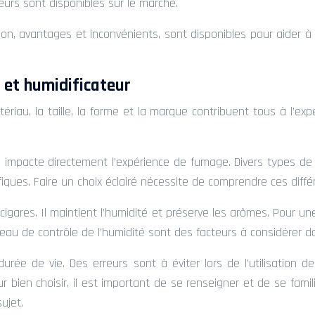
urs sont disponibles sur le marché.
ion, avantages et inconvénients, sont disponibles pour aider à f
s et humidificateur
iau, la taille, la forme et la marque contribuent tous à l’expé
é impacte directement l’expérience de fumage. Divers types de
iques. Faire un choix éclairé nécessite de comprendre ces diffé
 cigares. Il maintient l’humidité et préserve les arômes. Pour 
 niveau de contrôle de l’humidité sont des facteurs à considérer d
durée de vie. Des erreurs sont à éviter lors de l’utilisation
r bien choisir, il est important de se renseigner et de se famili
ujet.