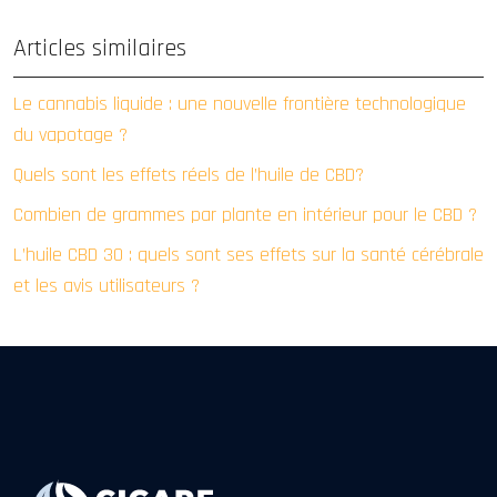
Articles similaires
Le cannabis liquide : une nouvelle frontière technologique
du vapotage ?
Quels sont les effets réels de l’huile de CBD?
Combien de grammes par plante en intérieur pour le CBD ?
L’huile CBD 30 : quels sont ses effets sur la santé cérébrale
et les avis utilisateurs ?