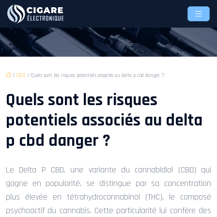
/
CBD
/ Quels sont les risques potentiels associés au delta p cbd danger ?
Quels sont les risques
potentiels associés au delta
p cbd danger ?
Le Delta P CBD, une variante du cannabidiol (CBD) qui
gagne en popularité, se distingue par sa concentration
plus élevée en tétrahydrocannabinol (THC), le composé
psychoactif du cannabis. Cette particularité lui confère des