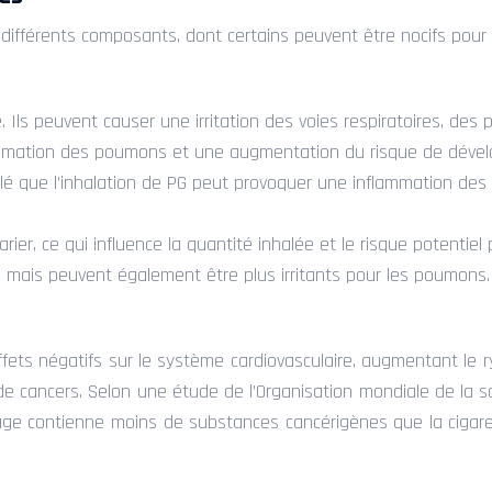
nt différents composants, dont certains peuvent être nocifs pou
e. Ils peuvent causer une irritation des voies respiratoires, de
lammation des poumons et une augmentation du risque de dével
lé que l’inhalation de PG peut provoquer une inflammation des
rier, ce qui influence la quantité inhalée et le risque potentie
 mais peuvent également être plus irritants pour les poumons.
fets négatifs sur le système cardiovasculaire, augmentant le r
cancers. Selon une étude de l’Organisation mondiale de la sa
ge contienne moins de substances cancérigènes que la cigarett