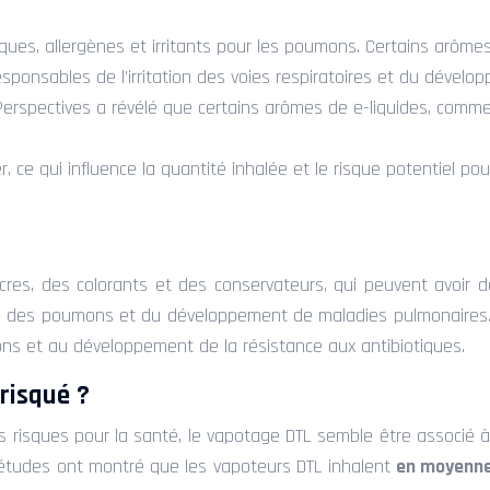
xiques, allergènes et irritants pour les poumons. Certains arô
onsables de l’irritation des voies respiratoires et du dévelo
Perspectives a révélé que certains arômes de e-liquides, comme
, ce qui influence la quantité inhalée et le risque potentiel po
cres, des colorants et des conservateurs, qui peuvent avoir 
ion des poumons et du développement de maladies pulmonaires
ons et au développement de la résistance aux antibiotiques.
risqué ?
isques pour la santé, le vapotage DTL semble être associé à u
s études ont montré que les vapoteurs DTL inhalent
en moyenne