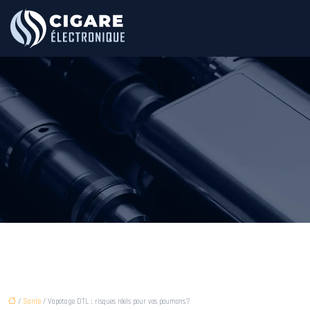
/
Santé
/ Vapotage DTL : risques réels pour vos poumons?