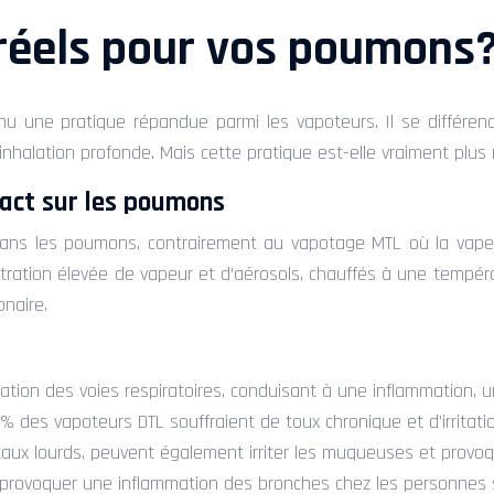
 réels pour vos poumons
enu une pratique répandue parmi les vapoteurs. Il se différe
nhalation profonde. Mais cette pratique est-elle vraiment plu
act sur les poumons
 dans les poumons, contrairement au vapotage MTL où la vape
tion élevée de vapeur et d’aérosols, chauffés à une températ
onaire.
tation des voies respiratoires, conduisant à une inflammation,
40% des vapoteurs DTL souffraient de toux chronique et d’irritati
x lourds, peuvent également irriter les muqueuses et provoquer
t provoquer une inflammation des bronches chez les personnes 