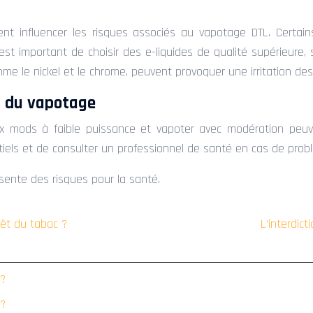
nt influencer les risques associés au vapotage DTL. Certain
important de choisir des e-liquides de qualité supérieure, sa
mme le nickel et le chrome, peuvent provoquer une irritation 
s du vapotage
 box mods à faible puissance et vapoter avec modération peuve
els et de consulter un professionnel de santé en cas de probl
ente des risques pour la santé.
rrêt du tabac ?
L’interdic
 ?
 ?