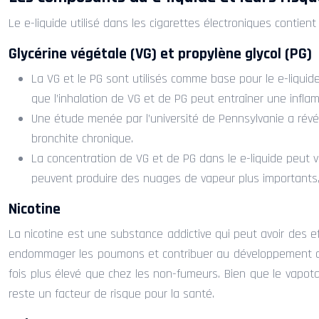
Le e-liquide utilisé dans les cigarettes électroniques contie
Glycérine végétale (VG) et propylène glycol (PG)
La VG et le PG sont utilisés comme base pour le e-liquid
que l’inhalation de VG et de PG peut entraîner une inf
Une étude menée par l’université de Pennsylvanie a révé
bronchite chronique.
La concentration de VG et de PG dans le e-liquide peut va
peuvent produire des nuages de vapeur plus importants,
Nicotine
La nicotine est une substance addictive qui peut avoir des ef
endommager les poumons et contribuer au développement de 
fois plus élevé que chez les non-fumeurs. Bien que le vapota
reste un facteur de risque pour la santé.