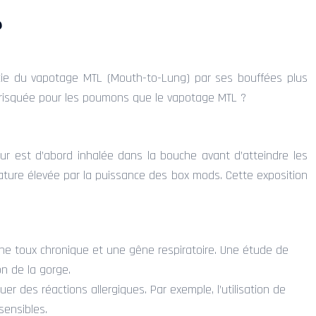
?
ncie du vapotage MTL (Mouth-to-Lung) par ses bouffées plus
s risquée pour les poumons que le vapotage MTL ?
ur est d’abord inhalée dans la bouche avant d’atteindre les
ure élevée par la puissance des box mods. Cette exposition
 une toux chronique et une gêne respiratoire. Une étude de
on de la gorge.
 des réactions allergiques. Par exemple, l’utilisation de
sensibles.