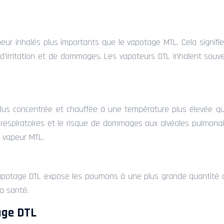
peur inhalés plus importants que le vapotage MTL. Cela signi
 d’irritation et de dommages. Les vapoteurs DTL inhalent sou
us concentrée et chauffée à une température plus élevée que
es respiratoires et le risque de dommages aux alvéoles pulmon
a vapeur MTL.
vapotage DTL expose les poumons à une plus grande quantité d
la santé.
age DTL