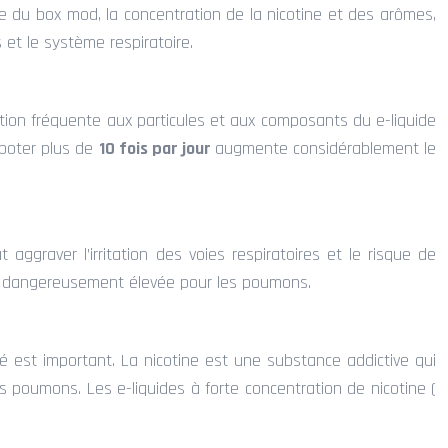
nce du box mod, la concentration de la nicotine et des arômes,
 et le système respiratoire.
ition fréquente aux particules et aux composants du e-liquide
apoter plus de
10 fois par jour
augmente considérablement le
graver l’irritation des voies respiratoires et le risque de
e dangereusement élevée pour les poumons.
nté est important. La nicotine est une substance addictive qui
es poumons. Les e-liquides à forte concentration de nicotine (