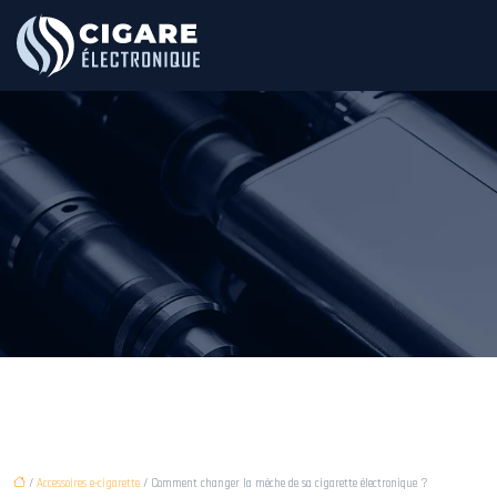
/
Accessoires e-cigarette
/ Comment changer la mèche de sa cigarette électronique ?