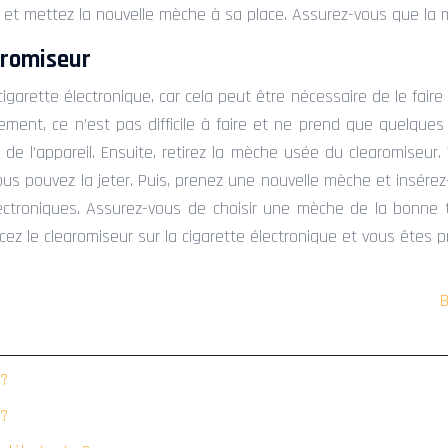
-la et mettez la nouvelle mèche à sa place. Assurez-vous que l
aromiseur
garette électronique, car cela peut être nécessaire de le fair
ment, ce n’est pas difficile à faire et ne prend que quelques 
te de l’appareil. Ensuite, retirez la mèche usée du clearomiseu
vous pouvez la jeter. Puis, prenez une nouvelle mèche et insér
troniques. Assurez-vous de choisir une mèche de la bonne ta
acez le clearomiseur sur la cigarette électronique et vous êtes 
B
 ?
 ?