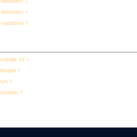
s débutants ?
s débutants ?
s vapoteurs ?
nologie IoT ?
rolongée ?
eurs ?
ructibles ?