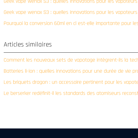
Geek vape wenax S3 : quelles innovations pour les vapoteur
Geek vape wenax S3 : quelles innovations pour les vapoteur
Pourquoi la conversion 60ml en cl est-elle importante pour le
Articles similaires
Comment les nouveaux sets de vapotage intègrent-ils la tech
Batteries li-ion : quelles innovations pour une durée de vie p
Les briquets dragon : un accessoire pertinent pour les vapot
Le berserker redéfinit-il les standards des atomiseurs reconst