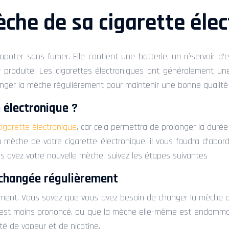
he de sa cigarette élec
apoter sans fumer. Elle contient une batterie, un réservoir d’e
peur produite. Les cigarettes électroniques ont généralement 
anger la mèche régulièrement pour maintenir une bonne qualité
 électronique ?
cigarette électronique
, car cela permettra de prolonger la durée 
 mèche de votre cigarette électronique, il vous faudra d’abo
us avez votre nouvelle mèche, suivez les étapes suivantes
 changée régulièrement
ement. Vous savez que vous avez besoin de changer la mèche de
e est moins prononcé, ou que la mèche elle-même est endommag
té de vapeur et de nicotine.