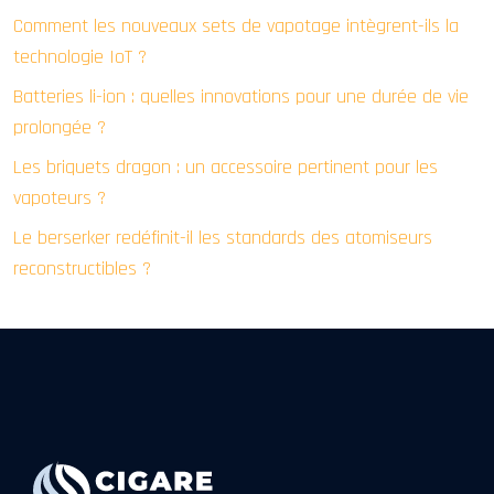
Comment les nouveaux sets de vapotage intègrent-ils la
technologie IoT ?
Batteries li-ion : quelles innovations pour une durée de vie
prolongée ?
Les briquets dragon : un accessoire pertinent pour les
vapoteurs ?
Le berserker redéfinit-il les standards des atomiseurs
reconstructibles ?