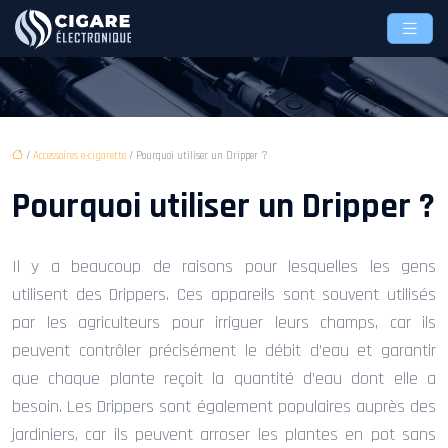
/
Accessoires e-cigarette
/ Pourquoi utiliser un Dripper ?
Pourquoi utiliser un Dripper ?
Il y a beaucoup de raisons pour lesquelles les gens
utilisent des Drippers. Ces appareils sont souvent utilisés
par les agriculteurs pour irriguer leurs champs, car ils
peuvent contrôler précisément le débit d’eau et garantir
que chaque plante reçoit la quantité d’eau dont elle a
besoin. Les Drippers sont également populaires auprès des
jardiniers, car ils peuvent arroser les plantes en pot sans